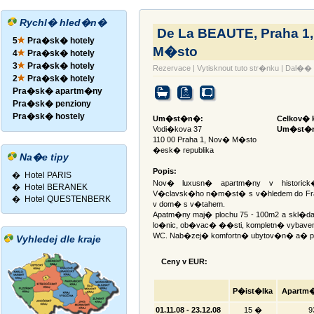
Rychl� hled�n�
De La BEAUTE, Praha 1
5
Pra�sk� hotely
M�sto
4
Pra�sk� hotely
3
Pra�sk� hotely
Rezervace
|
Vytisknout tuto str�nku
|
Dal�� 
2
Pra�sk� hotely
Pra�sk� apartm�ny
Pra�sk� penziony
Pra�sk� hostely
Um�st�n�:
Celkov� k
Vodi�kova 37
Um�st�n
110 00 Praha 1, Nov� M�sto
�esk� republika
Na�e tipy
Popis:
�
Hotel PARIS
Nov� luxusn� apartm�ny v historic
�
Hotel BERANEK
V�clavsk�ho n�m�st� s v�hledem do Fr
�
Hotel QUESTENBERK
v dom� s v�tahem.
Apatm�ny maj� plochu 75 - 100m2 a skl�d
lo�nic, ob�vac� ��sti, kompletn� vybave
WC. Nab�zej� komfortn� ubytov�n� a� pr
Vyhledej dle kraje
Ceny v EUR:
P�ist�lka
Apartm�
01.11.08 - 23.12.08
15 �
9