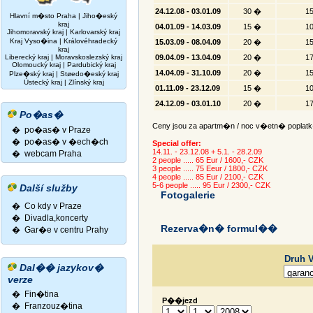
24.12.08 - 03.01.09
30 �
1
Hlavní m�sto Praha
|
Jiho�eský
kraj
04.01.09 - 14.03.09
15 �
1
Jihomoravský kraj
|
Karlovarský kraj
Kraj Vyso�ina
|
Královéhradecký
15.03.09 - 08.04.09
20 �
1
kraj
Liberecký kraj
|
Moravskoslezský kraj
09.04.09 - 13.04.09
20 �
1
Olomoucký kraj
|
Pardubický kraj
14.04.09 - 31.10.09
20 �
1
Plze�ský kraj
|
Støedo�eský kraj
Ústecký kraj
|
Zlínský kraj
01.11.09 - 23.12.09
15 �
1
24.12.09 - 03.01.10
20 �
1
Po�as�
Ceny jsou za apartm�n / noc v�etn� poplat
� po�as� v Praze
� po�as� v �ech�ch
Special offer:
14.11. - 23.12.08 + 5.1. - 28.2.09
� webcam Praha
2 people ..... 65 Eur / 1600,- CZK
3 people ..... 75 Eeur / 1800,- CZK
4 people ..... 85 Eur / 2100,- CZK
5-6 people ..... 95 Eur / 2300,- CZK
Další služby
Fotogalerie
� Co kdy v Praze
� Divadla,koncerty
Rezerva�n� formul��
�
Gar�e v centru Prahy
Druh 
Dal�� jazykov�
verze
�
Fin�tina
P��jezd
�
Franzouz�tina