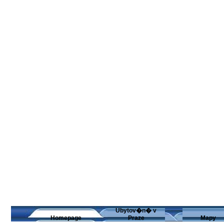
Ubytov�n� v
Homepage
Praze
Mapy