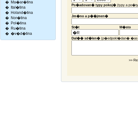
�
Ma�ar�tina
Po�adovan� typy pokoj�
(typy a po�ty
�
Ital�tina
�
Holand�tina
Jm�no a p��jmen�
�
Nor�tina
�
Pol�tina
St�t
M�sto
�
Ru�tina
�
�v�d�tina
Dal�� sd�len�
(p�edpokl�dan� �as
>> Re