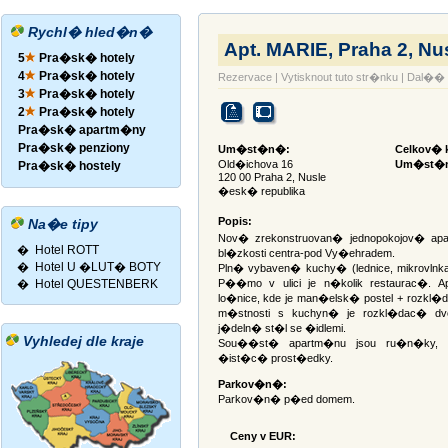
Rychl� hled�n�
Apt. MARIE, Praha 2, Nu
5
Pra�sk� hotely
4
Pra�sk� hotely
Rezervace
|
Vytisknout tuto str�nku
|
Dal�� 
3
Pra�sk� hotely
2
Pra�sk� hotely
Pra�sk� apartm�ny
Pra�sk� penziony
Um�st�n�:
Celkov� k
Old�ichova 16
Um�st�n
Pra�sk� hostely
120 00 Praha 2, Nusle
�esk� republika
Popis:
Na�e tipy
Nov� zrekonstruovan� jednopokojov� ap
�
Hotel ROTT
bl�zkosti centra-pod Vy�ehradem.
�
Hotel U �LUT� BOTY
Pln� vybaven� kuchy� (lednice, mikrovlnka
�
Hotel QUESTENBERK
P��mo v ulici je n�kolik restaurac�. 
lo�nice, kde je man�elsk� postel + rozkl�
m�stnosti s kuchyn� je rozkl�dac� dvo
j�deln� st�l se �idlemi.
Vyhledej dle kraje
Sou��st� apartm�nu jsou ru�n�ky, 
�ist�c� prost�edky.
Parkov�n�:
Parkov�n� p�ed domem.
Ceny v EUR: