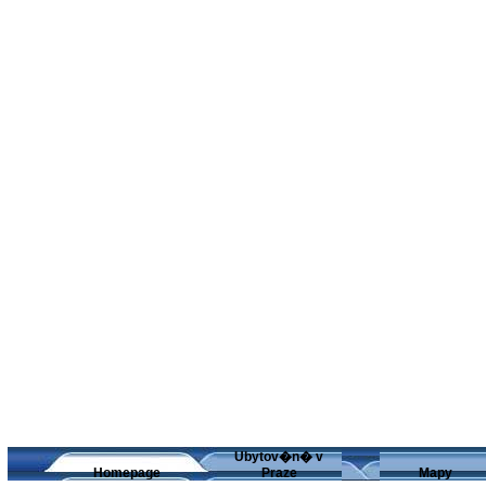
Ubytov�n� v
Homepage
Praze
Mapy