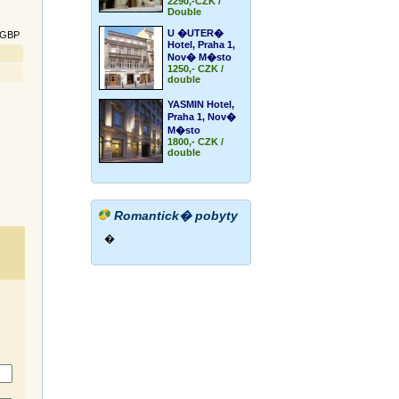
2290,-CZK /
Double
U �UTER�
GBP
Hotel, Praha 1,
Nov� M�sto
1250,- CZK /
double
YASMIN Hotel,
Praha 1, Nov�
M�sto
1800,- CZK /
double
Romantick� pobyty
�