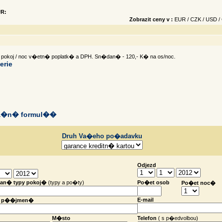
R:
Zobrazit ceny v :
EUR
/
CZK
/
USD
/
a pokoj / noc v�etn� poplatk� a DPH. Sn�dan� - 120,- K� na os/noc.
erie
a�n� formul��
Druh Va�eho po�adavku
Odjezd
an� typy pokoj�
(typy a po�ty)
Po�et osob
Po�et noc�
E-mail
a p��jmen�
M�sto
Telefon
( s p�edvolbou)