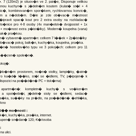
 7 (120m2) je situov�n ve 2. pat�e, Disponuje velikou
enou kuchyn� s j�deln�m koutem (kulat� st�l + 4
dnic�, kombinovan�m spor�kem, rychlovarnou konvic�,
�em a n�dob�m. D�le je zde ob�vac� m�stnost
ipravit spac� kout pro 2 extra osoby na rozkladac�
 lo�nice pro 4-8 osoby (4x man�elsk� dvojpostel + 1x
+ mo�nost extra p�ist�lky). Modern� koupelna (vana)
 tak� pra�kou.
etn� vybaven� apartm�n: celkem 7 l��ek + 2p�ist�lky
 ob�vac� pokoj, balk�n, kuchy�ka, koupelna, pra�ka.
v�n� hostelov�ho typu ve 3 pokoj�ch: celkem pro 11
za��zen� spole�n�.
okoj�:
 �lo�n�m prostorem, no�n� stolky, lampi�ky, �atn�
 ka�d� l��ko, st�l se �idlemi, TV, p�ipojen� k
k dispozici na po��d�n� PC + tisk�rna)
 apartm�n�: kompletn� kuchy� s ve�ker�m
a spot�ebi�i, j�deln� stoly se �idlemi, sedac�
pra�ka, su��ky na pr�dlo, na po��d�n� �ehli�ka,
kno
al�� mo�nosti :
k�n, kuchy�ka, pra�ka, internet.
upen� sn�dan� 120,-K�/osoba
:
 ulici.