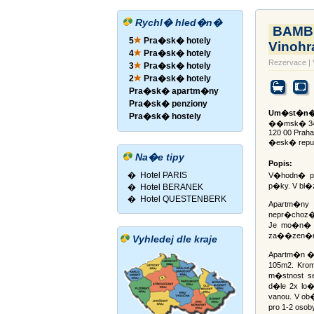
Rychl� hled�n�
BAMBI
5
Pra�sk� hotely
Vinohr
4
Pra�sk� hotely
Rezervace
|
3
Pra�sk� hotely
2
Pra�sk� hotely
Pra�sk� apartm�ny
Pra�sk� penziony
Um�st�n�
Pra�sk� hostely
��msk� 3
120 00 Praha
�esk� repub
Na�e tipy
Popis:
�
Hotel PARIS
V�hodn� po
p�ky. V bl�
�
Hotel BERANEK
�
Hotel QUESTENBERK
Apartm�ny
nepr�choz� 
Je mo�n� u
za��zen�m
Vyhledej dle kraje
Apartm�n �. 
105m2. Kro
m�stnost s
d�le 2x lo�
vanou. V ob
pro 1-2 oso