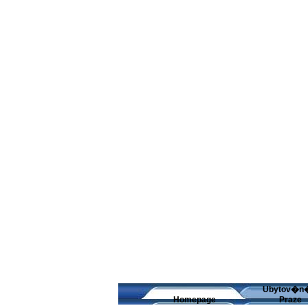
Ubytov�n
Homepage
Praze