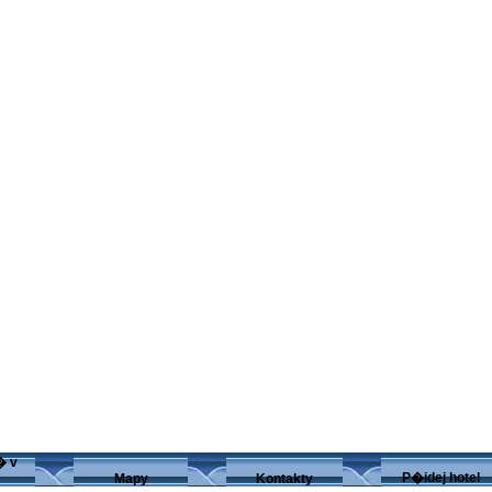
� v
P�idej hotel
Mapy
Kontakty