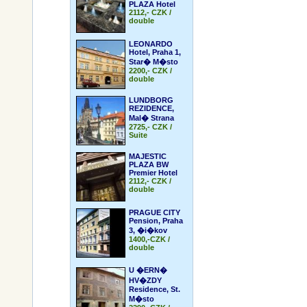
PLAZA Hotel
2112,- CZK /
double
LEONARDO
Hotel, Praha 1,
Star� M�sto
2200,- CZK /
double
LUNDBORG
REZIDENCE,
Mal� Strana
2725,- CZK /
Suite
MAJESTIC
PLAZA BW
Premier Hotel
2112,- CZK /
double
PRAGUE CITY
Pension, Praha
3, �i�kov
1400,-CZK /
double
U �ERN�
HV�ZDY
Residence, St.
M�sto