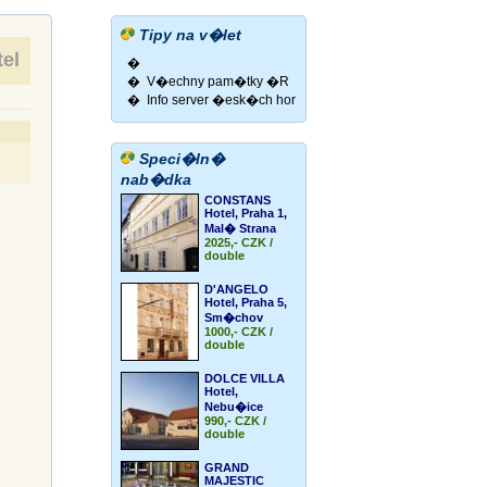
Tipy na v�let
el
�
�
V�echny pam�tky �R
�
Info server �esk�ch hor
Speci�ln�
nab�dka
CONSTANS
Hotel, Praha 1,
Mal� Strana
2025,- CZK /
double
D'ANGELO
Hotel, Praha 5,
Sm�chov
1000,- CZK /
double
DOLCE VILLA
Hotel,
Nebu�ice
990,- CZK /
double
GRAND
MAJESTIC