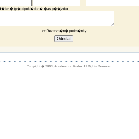
d�len�
(p�edpokl�dan� �as p��jzdu)
>> Rezerva�n� podm�nky
Copyright � 2003, Accelerando Praha. All Rights Reserved.