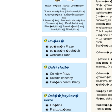
Apartm�n �.
pln� vybav
Hlavní m�sto Praha
|
Jiho�eský
kraj
�idle) s le
Jihomoravský kraj
|
Karlovarský kraj
topinkova
Kraj Vyso�ina
|
Královéhradecký
(mo�nost p�
kraj
pohovce),4x
Liberecký kraj
|
Moravskoslezský kraj
Olomoucký kraj
|
Pardubický kraj
jednol��ko 
Plze�ský kraj
|
Støedo�eský kraj
je vybavena
Ústecký kraj
|
Zlínský kraj
** 1x kompl
2 lo�nice +
** 1x ubyto
Po�as�
osob.
Soci�ln� 
� po�as� v Praze
� po�as� v �ech�ch
Vybaven� p
� webcam Praha
- postele z
sk��n� pro
internetu, (
Další služby
Vybaven�
� Co kdy v Praze
vybaven�m 
� Divadla,koncerty
souprava, 
�
Gar�e v centru Prahy
�ehl�c� pr
Slu�by a d
Recepce, bal
Dal�� jazykov�
Mo�no doko
verze
�
Fin�tina
Parkov�n�
Parkov�n� na
�
Franzouz�tina