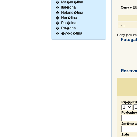
�
Ma�ar�tina
�
Ital�tina
Ceny v EU
�
Holand�tina
�
Nor�tina
�
Pol�tina
.. - ..
�
Ru�tina
�
�v�d�tina
Ceny jsou z
Fotogal
Rezerv
P��jezd
Po�adov
Jm�no 
St�t