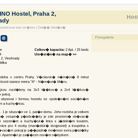
NO Hostel, Praha 2,
Host
ady
Vytisknout tuto str�nku
|
Dal�� hled�n�
Fotogalerie
:
Celkov� kapacita:
2 Apt. / 25 beds
4
Um�st�n� na map� >>
 2, Vinohrady
lika
loha v centru Prahy. V�clavsk� n�m�st� 8 minut
zkosti stanice metra "A" - N�m�st� M�ru.
 jsou rozd�leny na 3x3 l��kov� a 2x4 l��kov�
pokoj.
bytovat i formou hostelu se spole�n�m soci�ln�m
 a kuchy�kou.
1 je situov�n ve 1. pat�e domu. Jeho rozloha je celkem
m� vstupn� p�eds��ky je zde prostorn� ob�vac�
e sezen�m a kuchy�sk� linka s j�deln�m koutem,
nice pro 4 osoby (man�elsk� dvojpostel) a koupelna s
�vac�m pokoji je p��padn� mo�nost extra p�ist�lky
by. Apartm�n je za��zen nov�m n�bytkem.