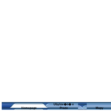
Ubytov�n� v
Homepage
Praze
Mapy