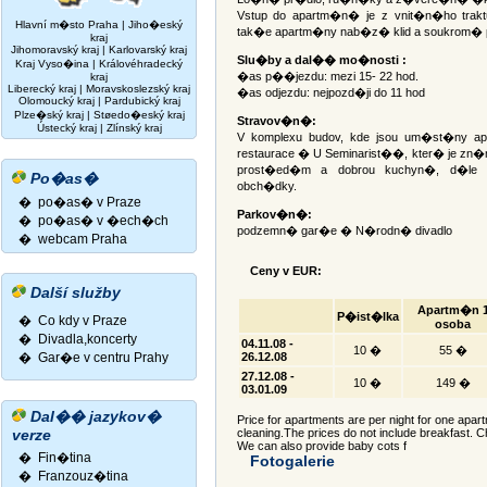
Vstup do apartm�n� je z vnit�n�ho traktu
Hlavní m�sto Praha
|
Jiho�eský
tak�e apartm�ny nab�z� klid a soukrom� p
kraj
Jihomoravský kraj
|
Karlovarský kraj
Slu�by a dal�� mo�nosti :
Kraj Vyso�ina
|
Královéhradecký
�as p��jezdu: mezi 15- 22 hod.
kraj
Liberecký kraj
|
Moravskoslezský kraj
�as odjezdu: nejpozd�ji do 11 hod
Olomoucký kraj
|
Pardubický kraj
Plze�ský kraj
|
Støedo�eský kraj
Stravov�n�:
Ústecký kraj
|
Zlínský kraj
V komplexu budov, kde jsou um�st�ny a
restaurace � U Seminarist��, kter� je
prost�ed�m a dobrou kuchyn�, d�le
Po�as�
obch�dky.
� po�as� v Praze
Parkov�n�:
� po�as� v �ech�ch
podzemn� gar�e � N�rodn� divadlo
� webcam Praha
Ceny v EUR:
Další služby
Apartm�n 
P�ist�lka
� Co kdy v Praze
osoba
� Divadla,koncerty
04.11.08 -
10 �
55 �
�
Gar�e v centru Prahy
26.12.08
27.12.08 -
10 �
149 �
03.01.09
Dal�� jazykov�
Price for apartments are per night for one apart
verze
cleaning.The prices do not include breakfast. Ch
We can also provide baby cots f
�
Fin�tina
Fotogalerie
�
Franzouz�tina