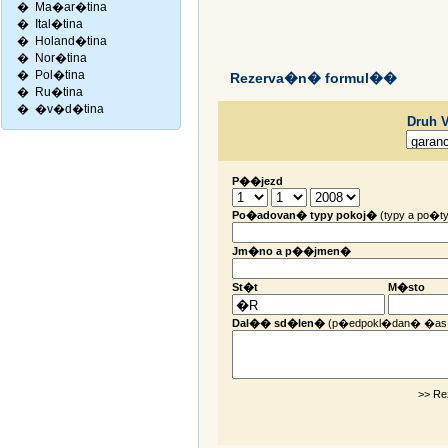
�
Ma�ar�tina
�
Ital�tina
�
Holand�tina
�
Nor�tina
�
Pol�tina
Rezerva�n� formul��
�
Ru�tina
�
�v�d�tina
Druh 
P��jezd
Po�adovan� typy pokoj�
(typy a po�ty
Jm�no a p��jmen�
St�t
M�sto
Dal�� sd�len�
(p�edpokl�dan� �as
>> Re