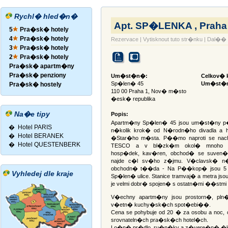
Rychl� hled�n�
Apt. SP�LENKA , Praha
5
Pra�sk� hotely
4
Pra�sk� hotely
Rezervace
|
Vytisknout tuto str�nku
|
Dal�� 
3
Pra�sk� hotely
2
Pra�sk� hotely
Pra�sk� apartm�ny
Pra�sk� penziony
Um�st�n�:
Celkov� k
Sp�len� 45
Um�st�n
Pra�sk� hostely
110 00 Praha 1, Nov� m�sto
�esk� republika
Na�e tipy
Popis:
Apartm�ny Sp�len� 45 jsou um�st�ny p
�
Hotel PARIS
n�kolik krok� od N�rodn�ho divadla a h
�
Hotel BERANEK
�Star�ho m�sta. P��mo naproti se n
�
Hotel QUESTENBERK
TESCO a v bl�zk�m okol� mnoho ob
hosp�dek, kav�ren, obchod� se suven
najde c�l sv�ho z�jmu. V�clavsk� 
obchodn� t��da - Na P��kop� jsou 5 
Vyhledej dle kraje
Sp�len� ulice. Stanice tramvaj� a metra js
je velmi dobr� spojen� s ostatn�mi ��stmi 
V�echny apartm�ny jsou prostorn�, pl
v�etn� kuchy�sk�ch spot�ebi��.
Cena se pohybuje od 20 � za osobu a no
srovnateln�ch pra�sk�ch hotel�ch.
Lo�n� pr�dlo, ru�n�ky a z�vere�n� �klid