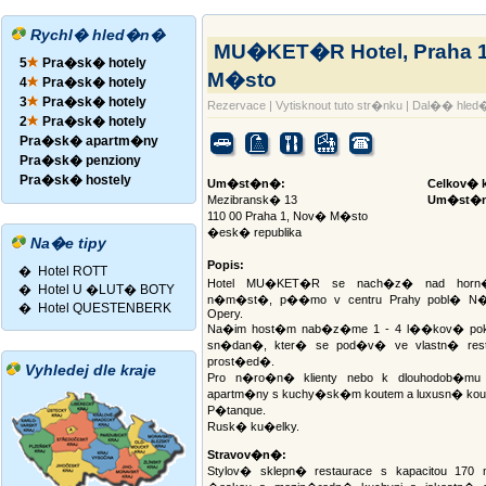
Rychl� hled�n�
MU�KET�R Hotel, Praha 
5
Pra�sk� hotely
M�sto
4
Pra�sk� hotely
3
Pra�sk� hotely
Rezervace
|
Vytisknout tuto str�nku
|
Dal�� hle
2
Pra�sk� hotely
Pra�sk� apartm�ny
Pra�sk� penziony
Pra�sk� hostely
Um�st�n�:
Celkov� k
Mezibransk� 13
Um�st�n
110 00 Praha 1, Nov� M�sto
�esk� republika
Na�e tipy
Popis:
�
Hotel ROTT
Hotel MU�KET�R se nach�z� nad horn�
�
Hotel U �LUT� BOTY
n�m�st�, p��mo v centru Prahy pobl� N
�
Hotel QUESTENBERK
Opery.
Na�im host�m nab�z�me 1 - 4 l��kov� pok
sn�dan�, kter� se pod�v� ve vlastn� resta
prost�ed�.
Vyhledej dle kraje
Pro n�ro�n� klienty nebo k dlouhodob�m
apartm�ny s kuchy�sk�m koutem a luxusn� koup
P�tanque.
Rusk� ku�elky.
Stravov�n�:
Stylov� sklepn� restaurace s kapacitou 17