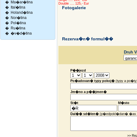
�
Ma�ar�tina
Double ..... 125,- Eur
�
Ital�tina
Fotogalerie
�
Holand�tina
�
Nor�tina
�
Pol�tina
�
Ru�tina
�
�v�d�tina
Rezerva�n� formul��
Druh 
P��jezd
Po�adovan� typy pokoj�
(typy a po�ty
Jm�no a p��jmen�
St�t
M�sto
Dal�� sd�len�
(p�edpokl�dan� �as 
>> Re