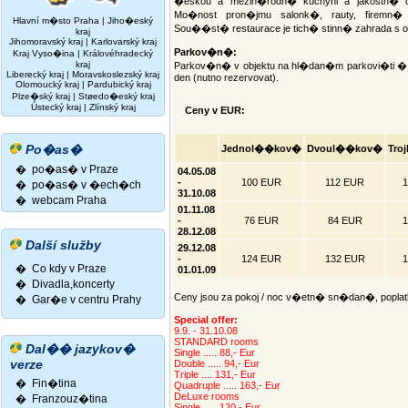
�eskou a mezin�rodn� kuchyni a jakostn�
Mo�nost pron�jmu salonk�, rauty, firemn� 
Hlavní m�sto Praha
|
Jiho�eský
Sou��st� restaurace je tich� stinn� zahrada s
kraj
Jihomoravský kraj
|
Karlovarský kraj
Parkov�n�:
Kraj Vyso�ina
|
Královéhradecký
kraj
Parkov�n� v objektu na hl�dan�m parkovi�ti � 
Liberecký kraj
|
Moravskoslezský kraj
den (nutno rezervovat).
Olomoucký kraj
|
Pardubický kraj
Plze�ský kraj
|
Støedo�eský kraj
Ústecký kraj
|
Zlínský kraj
Ceny v EUR:
Po�as�
Jednol��kov�
Dvoul��kov�
Tro
� po�as� v Praze
04.05.08
-
100 EUR
112 EUR
1
� po�as� v �ech�ch
31.10.08
� webcam Praha
01.11.08
-
76 EUR
84 EUR
1
28.12.08
Další služby
29.12.08
-
124 EUR
132 EUR
1
� Co kdy v Praze
01.01.09
� Divadla,koncerty
Ceny jsou za pokoj / noc v�etn� sn�dan�, poplatk�
�
Gar�e v centru Prahy
Special offer:
9.9. - 31.10.08
STANDARD rooms
Dal�� jazykov�
Single ..... 88,- Eur
verze
Double ..... 94,- Eur
Triple .... 131,- Eur
�
Fin�tina
Quadruple ..... 163,- Eur
DeLuxe rooms
�
Franzouz�tina
Single ..... 120,- Eur