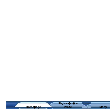
Ubytov�n� v
Homepage
Praze
Mapy