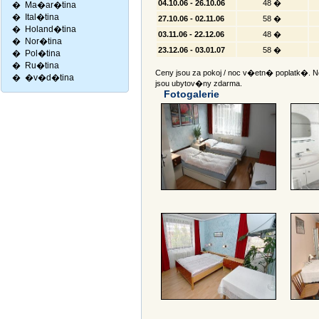
04.10.06 - 26.10.06
48 �
�
Ma�ar�tina
�
Ital�tina
27.10.06 - 02.11.06
58 �
�
Holand�tina
03.11.06 - 22.12.06
48 �
�
Nor�tina
23.12.06 - 03.01.07
58 �
�
Pol�tina
�
Ru�tina
Ceny jsou za pokoj / noc v�etn� poplatk�. 
�
�v�d�tina
jsou ubytov�ny zdarma.
Fotogalerie