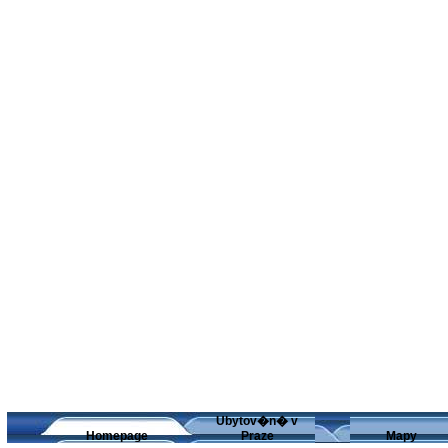
Ubytov�n� v
Homepage
Praze
Mapy