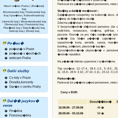
sn�da�ov� m�stnosti v podkrov�.
Parkovat lze p��mo p�ed pensionem, nebo 
Hlavní m�sto Praha
|
Jiho�eský
kraj
Slu�by a dal�� mo�nosti :
Jihomoravský kraj
|
Karlovarský kraj
Zaji��ujeme vstupenky na kulturn� akce, 
Kraj Vyso�ina
|
Královéhradecký
kraj
v�lety do bl�zk�ho okol�.
Liberecký kraj
|
Moravskoslezský kraj
Zdarma p��stup k internetu.
Olomoucký kraj
|
Pardubický kraj
V bezprost�edn� bl�zkosti pensionu (do
Plze�ský kraj
|
Støedo�eský kraj
multi-kino, restaurace, vin�rna, grill-ba
Ústecký kraj
|
Zlínský kraj
pizzerie. Rovn� se pro V�s nab�zej� tyt
vy�it� (na Va�e p��n� zajist�me re
squashov� kurty, aerobik, sauna, mas�e, s
Po�as�
bowling, sol�rium, plaveck� baz�n.
� po�as� v Praze
Zprost�edkov�n� ubytov�n� v pensionec
� po�as� v �ech�ch
�esk� republice.
� webcam Praha
Na p��n� klienta vypereme i vy�ehl�me.
Top sez�na: 13.-17.4.; 28.4.-1.5.; 5.-8.5.; 25.-
Další služby
11.-15.8.; 28.9.-3.10.; 27.10.-2.11.; 23.12.-3.1.0
� Co kdy v Praze
Parkov�n�:
� Divadla,koncerty
Parkovat lze p��mo p�ed pensionem, nebo 
�
Gar�e v centru Prahy
Ceny v EUR:
Dal�� jazykov�
Dvoul��kov�
verze
16.08.06 - 27.09.06
48 �
�
Fin�tina
28.09.06 - 03.10.06
58 �
�
Franzouz�tina