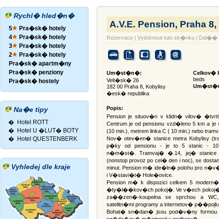
Rychl� hled�n�
A.V.E. Pension, Praha 8,
5
Pra�sk� hotely
4
Pra�sk� hotely
Rezervace
|
Vytisknout tuto str�nku
|
Dal�� 
3
Pra�sk� hotely
2
Pra�sk� hotely
Pra�sk� apartm�ny
Pra�sk� penziony
Um�st�n�:
Celkov� k
beds
Velt�sk� 26
Pra�sk� hostely
Um�st�n
182 00 Praha 8, Kobylisy
�esk� republika
Popis:
Na�e tipy
Pension je situov�n v klidn� vilov� �tvrt
�
Hotel ROTT
Centrum je od pensionu vzd�leno 5 km a je
�
Hotel U �LUT� BOTY
(10 min.), metrem linka C ( 10 min.) nebo tramv
�
Hotel QUESTENBERK
Nov� otev�en� stanice metra Kobylisy (tra
p�ky od pensionu - je to 5 stanic - 1
n�m�st�. Tramvaj� �.14, jej� stanice 
(nonstop provoz po cel� den i noc), se dost
Vyhledej dle kraje
minut. Pension m� ide�ln� polohu pro n�
i V�stavi�t� Hole�ovice.
Pension m� k dispozici celkem 5 moder
�ty�l��kov�ch pokoj�. Ve v�ech pokoj�c
za��zen�-koupelna se sprchou a WC, 
satelitn�mi programy a internetov� p��pojk
Bohat� sn�dan� jsou pod�v�ny formou