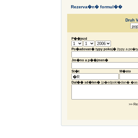
Rezerva�n� formul��
Druh 
P��jezd
Po�adovan� typy pokoj�
(typy a po�ty
Jm�no a p��jmen�
St�t
M�sto
Dal�� sd�len�
(p�edpokl�dan� �as
>> Re