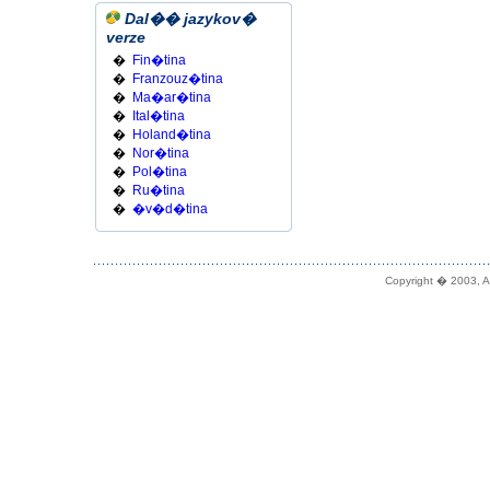
Dal�� jazykov�
verze
�
Fin�tina
�
Franzouz�tina
�
Ma�ar�tina
�
Ital�tina
�
Holand�tina
�
Nor�tina
�
Pol�tina
�
Ru�tina
�
�v�d�tina
Copyright � 2003, A