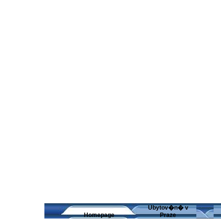
Ubytov�n� v
Homepage
Praze