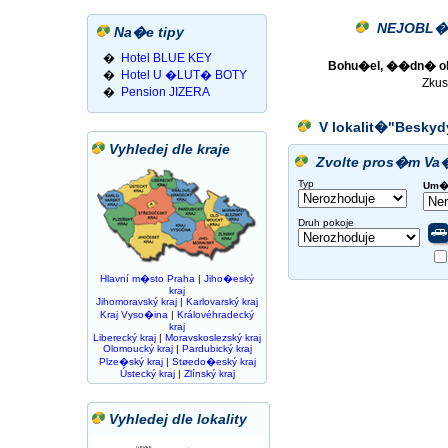
NEJOBL�
Na�e tipy
�
Hotel BLUE KEY
Bohu�el, ��dn� ob
�
Hotel U �LUT� BOTY
Zkus
�
Pension JIZERA
V lokalit�"
Beskyd
Vyhledej dle kraje
Zvolte pros�m Va
Typ
Um�
Druh pokoje
Hlavní m�sto Praha
|
Jiho�eský
kraj
Jihomoravský kraj
|
Karlovarský kraj
Kraj Vyso�ina
|
Královéhradecký
kraj
Liberecký kraj
|
Moravskoslezský kraj
Olomoucký kraj
|
Pardubický kraj
Plze�ský kraj
|
Støedo�eský kraj
Ústecký kraj
|
Zlínský kraj
Vyhledej dle lokality