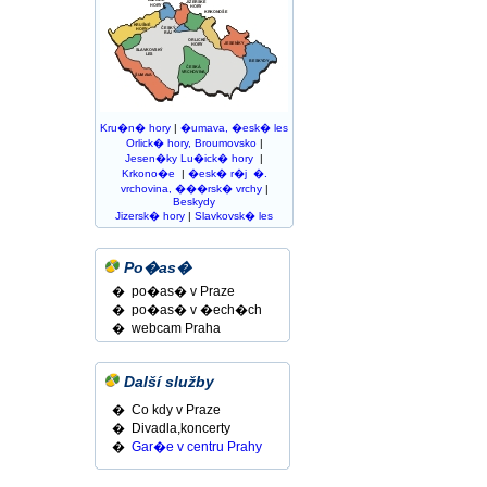
Kru�n� hory
|
�umava, �esk� les
Orlick� hory, Broumovsko
|
Jesen�ky
Lu�ick� hory
|
Krkono�e
|
�esk� r�j
�.
vrchovina, ���rsk� vrchy
|
Beskydy
Jizersk� hory
|
Slavkovsk� les
Po�as�
� po�as� v Praze
� po�as� v �ech�ch
� webcam Praha
Další služby
� Co kdy v Praze
� Divadla,koncerty
�
Gar�e v centru Prahy